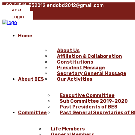
+88 01511-552012
endobd2012@gmail.com
AFM
Login
Home
About Us
Affiliation & Collaboration
Constitutions
President Message
Secretary General Massage
About BES
Our Activities
Executive Committee
Sub Committee 2019-2020
Past Presidents of BES
Committee
Past General Secretaries of 
Life Members
General Members