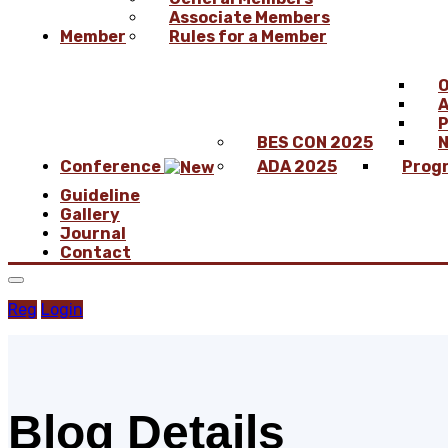
Associate Members
Member
Rules for a Member
O
A
P
BES CON 2025
N
Conference
ADA 2025
Prog
Guideline
Gallery
Journal
Contact
Reg
Login
Blog Details