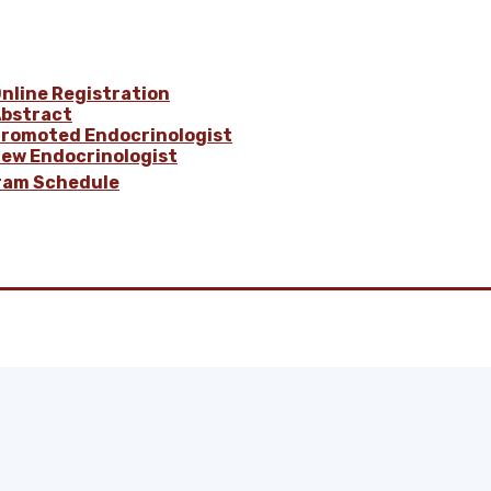
nline Registration
bstract
romoted Endocrinologist
ew Endocrinologist
ram Schedule